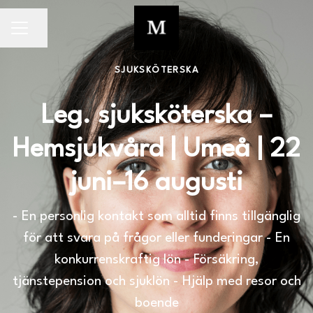
Dela sidan
KARRIÄRMENY
SJUKSKÖTERSKA
Leg. sjuksköterska –
Hemsjukvård | Umeå | 22
juni–16 augusti
- En personlig kontakt som alltid finns tillgänglig
för att svara på frågor eller funderingar - En
konkurrenskraftig lön - Försäkring,
tjänstepension och sjuklön - Hjälp med resor och
boende