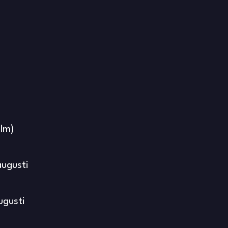
olm)
augusti
ugusti