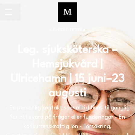
Dela sidan
KARRIÄRMENY
SJUKSKÖTERSKA
Leg. sjuksköterska –
Hemsjukvård |
Ulricehamn | 15 juni–23
augusti
- En personlig kontakt som alltid finns tillgänglig
för att svara på frågor eller funderingar - En
konkurrenskraftig lön - Försäkring,