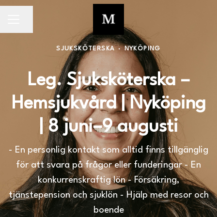
Dela sidan
KARRIÄRMENY
SJUKSKÖTERSKA
·
NYKÖPING
Leg. Sjuksköterska –
Hemsjukvård | Nyköping
| 8 juni–9 augusti
- En personlig kontakt som alltid finns tillgänglig
för att svara på frågor eller funderingar - En
konkurrenskraftig lön - Försäkring,
tjänstepension och sjuklön - Hjälp med resor och
boende