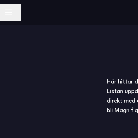
Dela sidan
KARRIÄRMENY
Här hittar 
Listan uppda
direkt med ö
bli Magnifiq